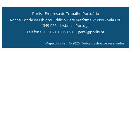
Porlis - Empresa de Trabalho Portuário
Rocha Conde de Óbidos, Edifício Gare Marítima 2º Piso - Sala D/E
1349-026
Lisboa
Portugal
Telefone:
+351 21 130 91 91
geral@porlis.pt
Mapa do Site
© 2026. Todos os direitos reservados