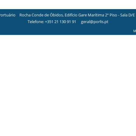
Portuário
Rocha Conde de Óbidos, Edifício Gare Marítima 2º Piso - Sala D/E
Telefone:
+351 21 130 91 91
geral@porlis.pt
M