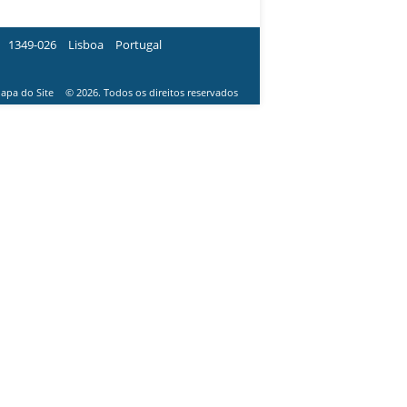
1349-026
Lisboa
Portugal
apa do Site
© 2026. Todos os direitos reservados