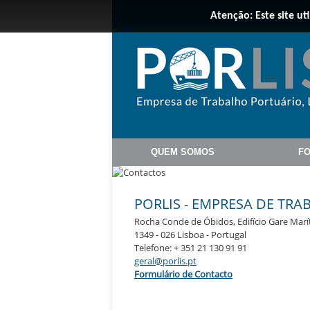
Atenção: Este site ut
QUEM SOMOS
F
PORLIS - EMPRESA DE TR
Rocha Conde de Óbidos, Edifício Gare Marít
1349 - 026 Lisboa - Portugal
Telefone: + 351 21 130 91 91
geral@porlis.pt
Formulário de Contacto