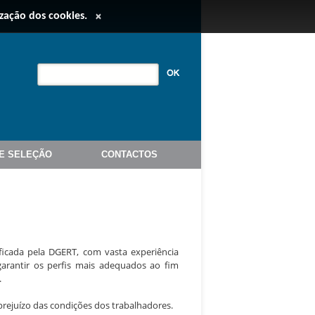
ização dos cookies.
×
E SELEÇÃO
CONTACTOS
ificada pela DGERT, com vasta experiência
 garantir os perfis mais adequados ao fim
.
 prejuízo das condições dos trabalhadores.