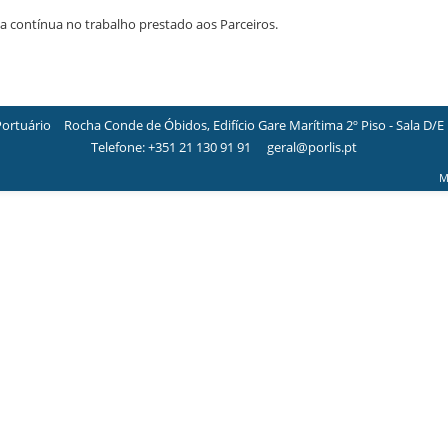
 contínua no trabalho prestado aos Parceiros.
Portuário
Rocha Conde de Óbidos, Edifício Gare Marítima 2º Piso - Sala D/E
Telefone:
+351 21 130 91 91
geral@porlis.pt
M